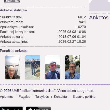
nuotraukos
Anketos statistika
Anketos
Surinkti taškai:
6012
Atsakomumas:
94%
Apsilankymų skaičius:
10270
Paskutinį kartą lankėsi:
2026.08.08 10:08
Anketa sukurta:
2013.07.06 01:04
Anketa atnaujinta:
2026.02.27 18:26
Panašios anketos
© 2026 UAB "Ieškok komunikacijos". Visos teisės saugomos.
Apie mus
Pagalba
Taisyklės
Kontaktai
Slapukų politika
|
|
|
|