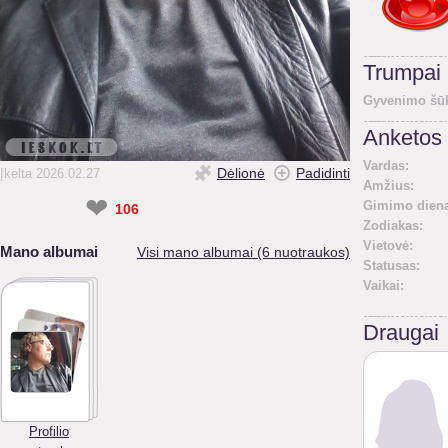
Trumpai
Gyvenimo šūk
Anketos 
Vardas:
Dėlionė
Padidinti
Įkelta 2026.02.27
Amžius:
❤
Gimimo diena
106
Zodiakas:
Vietovė:
Mano albumai
Visi mano albumai (6 nuotraukos)
Statusas:
Vaikai:
Draugai
Profilio