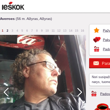
Averroes
(56 m. Alžyras, Alžyras)
Pažy
1
2
3
4
5
6
7
8
9
10
11
12
13
14
15
16
Pakv
Pado
Para
Nori susipaž
narys, tuom
Padov