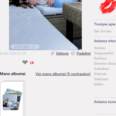
Trumpai api
Dar šis tas:
Anketos infor
Vardas:
Dėlionė
Padidinti
Slapyvardis:
Įkelta 2025.07.05
Amžius:
❤
16
Gimimo diena
Zodiakas:
Mano albumai
Visi mano albumai (5 nuotraukos)
Vietovė:
Statusas:
Ieško:
Anketos kome