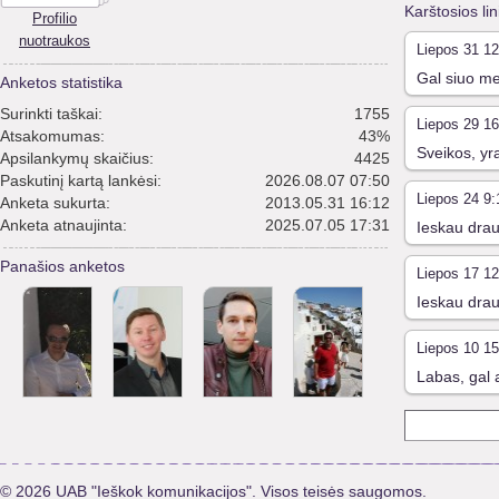
Karštosios li
Profilio
nuotraukos
Liepos 31 12
Gal siuo me
Anketos statistika
Surinkti taškai:
1755
Liepos 29 16
Atsakomumas:
43%
Sveikos, yr
Apsilankymų skaičius:
4425
Paskutinį kartą lankėsi:
2026.08.07 07:50
Liepos 24 9:
Anketa sukurta:
2013.05.31 16:12
Anketa atnaujinta:
2025.07.05 17:31
Ieskau drau
Panašios anketos
Liepos 17 12
Ieskau draug
Liepos 10 15
Labas, gal a
© 2026 UAB "Ieškok komunikacijos". Visos teisės saugomos.