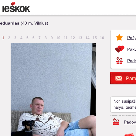
eduardas
(40 m. Vilnius)
Pažy
1
2
3
4
5
6
7
8
9
10
11
12
13
14
15
16
Pakv
Pado
Para
Nori susipaž
narys, tuom
Padov