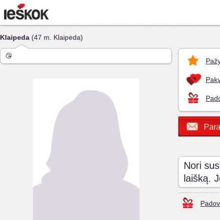
Klaipeda
(47 m. Klaipėda)
😘
Pažy
Pakv
Pado
Para
Nori sus
laišką. 
Padov