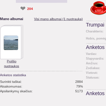
❤
204
Mano albumai
Visi mano albumai (1 nuotrauka)
Trumpai
Charakteris:
Hobis, pomėg
Anketos 
Vardas:
Slapyvardis:
Profilio
Amžius:
nuotraukos
Zodiakas:
Vietovė:
Anketos statistika
Statusas:
Surinkti taškai:
2884
Atsakomumas:
79%
Apsilankymų skaičius:
5173
Anketos