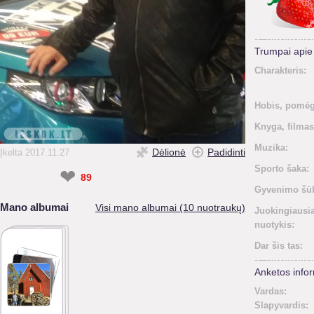
Trumpai api
Charakteris:
Hobis, pomėg
Knyga, filmas
Muzika:
Dėlionė
Padidinti
Įkelta 2017.11.27
Sporto šaka:
❤
89
Gyvenimo šūk
Mano albumai
Visi mano albumai (10 nuotraukų)
Juokingiausi
nuotykis:
Dar šis tas:
Anketos infor
Vardas:
Slapyvardis: