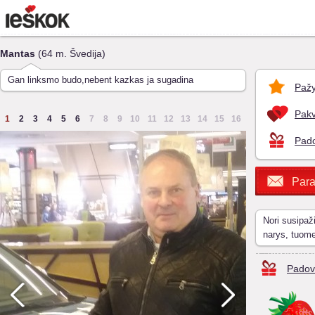
Mantas
(64 m. Švedija)
Gan linksmo budo,nebent kazkas ja sugadina
Pažy
Pakv
1
2
3
4
5
6
7
8
9
10
11
12
13
14
15
16
Pado
Para
Nori susipaž
narys, tuom
Padov