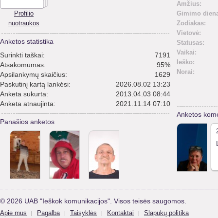
Amžius:
Profilio
Gimimo diena
nuotraukos
Zodiakas:
Vietovė:
Anketos statistika
Statusas:
Vaikai:
Surinkti taškai:
7191
Ieško:
Atsakomumas:
95%
Norai:
Apsilankymų skaičius:
1629
Paskutinį kartą lankėsi:
2026.08.02 13:23
Anketa sukurta:
2013.04.03 08:44
Anketa atnaujinta:
2021.11.14 07:10
Anketos kome
Panašios anketos
© 2026 UAB "Ieškok komunikacijos". Visos teisės saugomos.
Apie mus
Pagalba
Taisyklės
Kontaktai
Slapukų politika
|
|
|
|