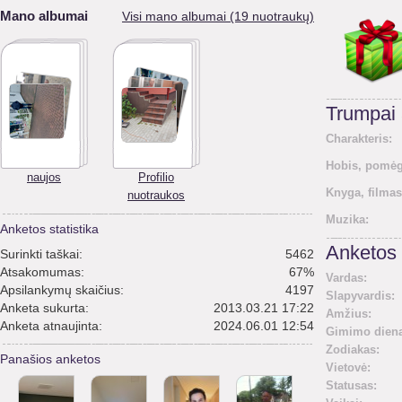
Mano albumai
Visi mano albumai (19 nuotraukų)
Trumpai
Charakteris:
Hobis, pomėg
naujos
Profilio
Knyga, filmas
nuotraukos
Muzika:
Anketos statistika
Anketos 
Surinkti taškai:
5462
Atsakomumas:
67%
Vardas:
Apsilankymų skaičius:
4197
Slapyvardis:
Anketa sukurta:
2013.03.21 17:22
Amžius:
Anketa atnaujinta:
2024.06.01 12:54
Gimimo diena
Zodiakas:
Panašios anketos
Vietovė:
Statusas: