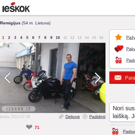
Remigijus
(54 m. Lietuva)
Pažy
1
2
3
4
5
6
7
8
9
10
11
12
13
14
15
16
Pakv
Pado
Para
Nori sus
laišką. 
Dėlionė
Padidinti
Įkelta 2013.07.09
❤
71
Padov