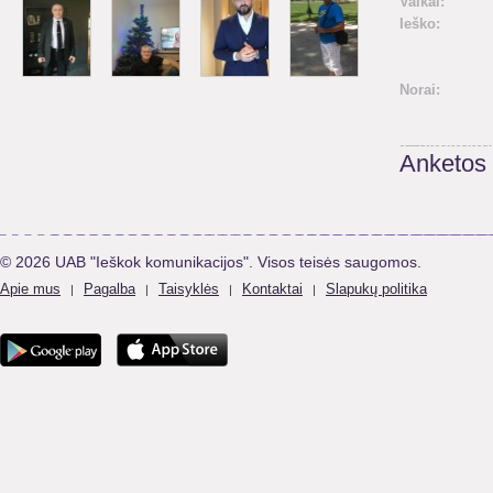
Vaikai:
Ieško:
Norai:
Anketos
© 2026 UAB "Ieškok komunikacijos". Visos teisės saugomos.
Apie mus
Pagalba
Taisyklės
Kontaktai
Slapukų politika
|
|
|
|