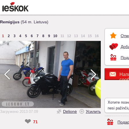
Remigijus
(54 m. Lietuva)
Отм
1
2
3
4
5
6
7
8
9
10
11
12
13
14
15
16
Доба
Под
Нап
соо
Хотите поз
nesi pažinči
Dėlionė
Усилить
Загружено 2013.07.09
❤
71
Подар