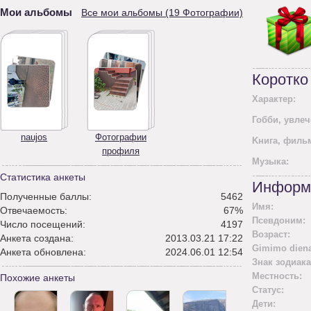
Мои альбомы
Все мои альбомы (19 Фотографии)
Коротко
Характер:
Гобби, увлеч
naujos
Фотографии
Kнига, филь
профиля
Mузыка:
Статистика анкеты
Информ
Полученные баллы:
5462
Имя:
Отвечаемость:
67%
Псевдоним:
Число посещений:
4197
Возраст:
Анкета создана:
2013.03.21 17:22
Gimimo diena
Анкета обновлена:
2024.06.01 12:54
Знак зодиака
Местность:
Похожие анкеты
Статус:
Дети: