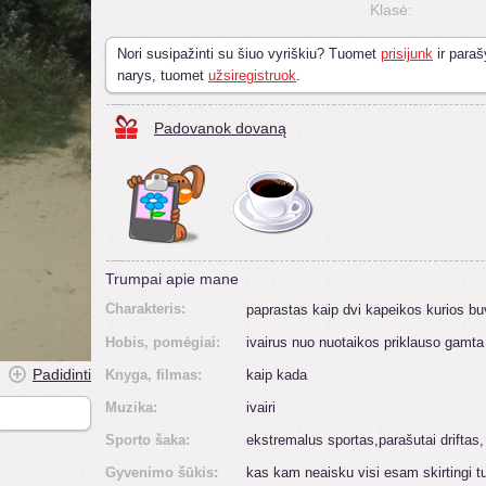
Klasė:
Nori susipažinti su šiuo vyriškiu? Tuomet
prisijunk
ir paraš
narys, tuomet
užsiregistruok
.
Padovanok dovaną
Trumpai apie mane
Charakteris:
paprastas kaip dvi kapeikos kurios b
Hobis, pomėgiai:
ivairus nuo nuotaikos priklauso gamt
Padidinti
Knyga, filmas:
kaip kada
Muzika:
ivairi
Sporto šaka:
ekstremalus sportas,parašutai driftas,
Gyvenimo šūkis:
kas kam neaisku visi esam skirtingi 