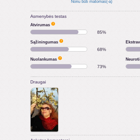
Noriu būti matomas(-a)
Asmenybės testas
Atvirumas
85%
Sąžiningumas
Ekstra
68%
Nuolankumas
Neurot
73%
Draugai