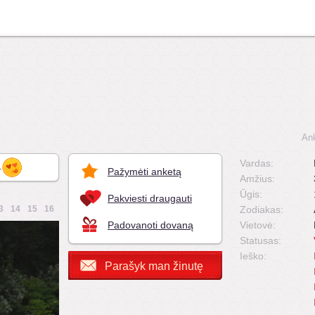
An
Vardas:
.
Pažymėti anketą
Amžius:
Ūgis:
Pakviesti draugauti
3
14
15
16
Zodiakas:
Padovanoti dovaną
Vietovė:
Statusas:
Ieško:
Parašyk man žinutę