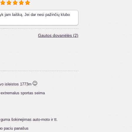
yk jam laišką. Jei dar nesi pažinčių klubo
Gautos dovanėlės (2)
uvo isleistos 1773m
a extremalus sportas seima
 guma šokinejimas auto-moto ir tt.
tuo paciu panašus