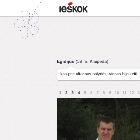
Egidijus
(39 m. Klaipėda)
kas prie altoriaus palydės..vienas bijau eiti..
1
2
3
4
5
6
7
8
9
10
11
12
1