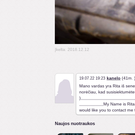
Įkelta: 2018.12.12
kanelo
(41m. 
19.07.22 19:23
Mano vardas yra Rita iš seneg
norėčiau, kad susisiektumėt
),,,,,,,,,,,,,,,,,,,,,,,,,,,,,,,,,,,,,,,,,,,,,
,,,,,,,,,,,,,,,,,,,,My Name is 
would like you to contact me
Naujos nuotraukos