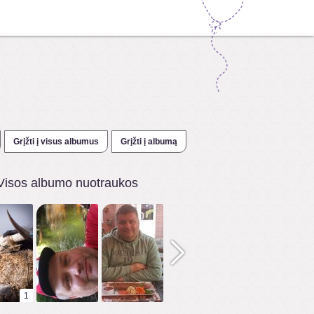
Grįžti į visus albumus
Grįžti į albumą
Visos albumo nuotraukos
1
1