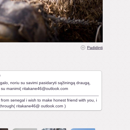
Padidinti
)
alo, noriu su savimi pasidaryti sąžiningą draugą,
e su manimi( ritakane46@outlook.com
,,,,,,,,,,,,,,,,,,,,,,,,,,,,,,,,,,,,,,,,,,,,,,,,,,,,,,,,,,,,,,,,,,,,,,,,,,,,,,,,,,,,,
Rita from senegal i wish to make honest friend with you, i
 through( ritakane46@ outlook.com )