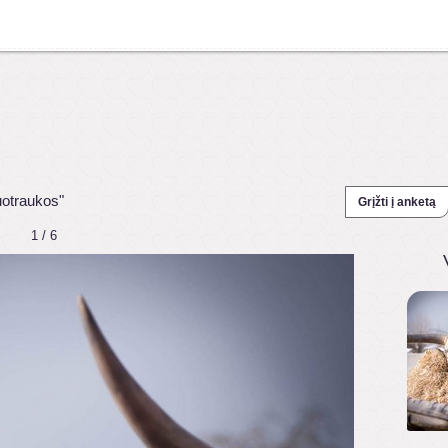
uotraukos"
Grįžti į anketą
1 / 6