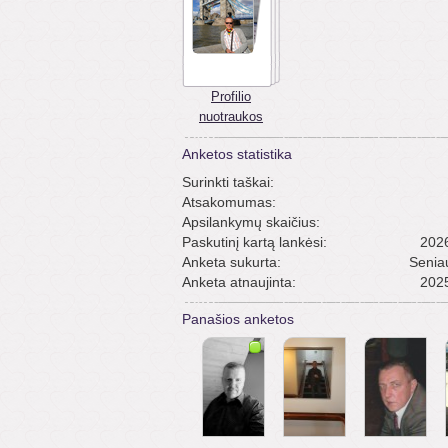
Profilio
nuotraukos
Anketos statistika
Surinkti taškai:
Atsakomumas:
Apsilankymų skaičius:
Paskutinį kartą lankėsi:
2026
Anketa sukurta:
Senia
Anketa atnaujinta:
2025
Panašios anketos