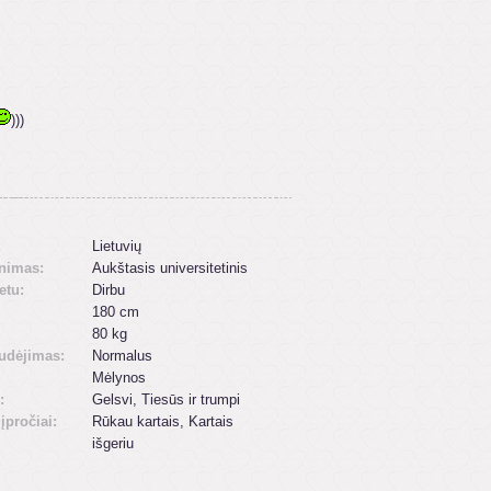
)))
:
Lietuvių
inimas:
Aukštasis universitetinis
etu:
Dirbu
180 cm
80 kg
udėjimas:
Normalus
Mėlynos
:
Gelsvi, Tiesūs ir trumpi
 įpročiai:
Rūkau kartais, Kartais
išgeriu