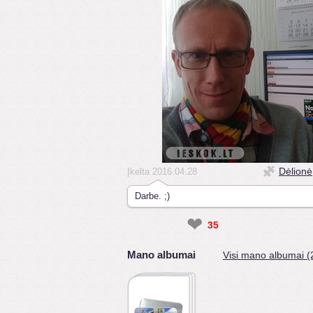
Dėlionė
Įkelta 2016.04.28
Darbe. ;)
❤
35
Mano albumai
Visi mano albumai (