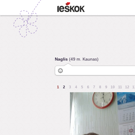
Naglis
(49 m. Kaunas)
1
2
3
4
5
6
7
8
9
10
11
12
1