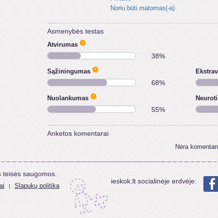
Noriu būti matomas(-a)
Asmenybės testas
Atvirumas
38%
Sąžiningumas
Ekstra
68%
Nuolankumas
Neurot
55%
Anketos komentarai
Nėra komentar
s teisės saugomos.
ieskok.lt socialinėje erdvėje:
ai
Slapukų politika
|