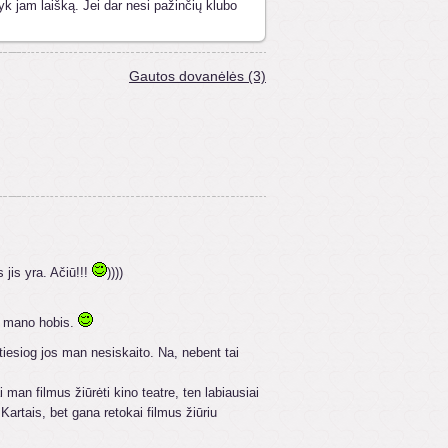
yk jam laišką. Jei dar nesi pažinčių klubo
Gautos dovanėlės (3)
 jis yra. Ačiū!!!
))))
ra mano hobis.
iesiog jos man nesiskaito. Na, nebent tai
 man filmus žiūrėti kino teatre, ten labiausiai
 Kartais, bet gana retokai filmus žiūriu