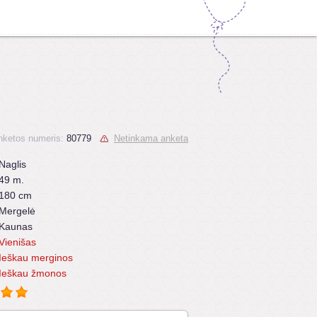
nketos numeris:
80779
Netinkama anketa
Naglis
49 m.
180 cm
Mergelė
Kaunas
Vienišas
Ieškau merginos
Ieškau žmonos