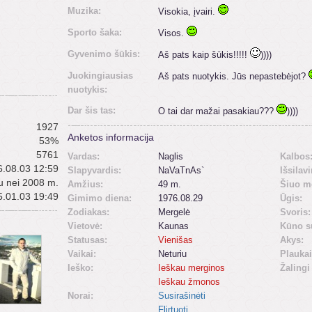
Muzika:
Visokia, įvairi.
Sporto šaka:
Visos.
Gyvenimo šūkis:
Aš pats kaip šūkis!!!!!
))))
Juokingiausias
Aš pats nuotykis. Jūs nepastebėjot?
nuotykis:
Dar šis tas:
O tai dar mažai pasakiau???
))))
1927
Anketos informacija
53%
5761
Vardas:
Naglis
Kalbos
.08.03 12:59
Slapyvardis:
NaVaTnAs`
Išsilav
u nei 2008 m.
Amžius:
49 m.
Šiuo m
.01.03 19:49
Gimimo diena:
1976.08.29
Ūgis:
Zodiakas:
Mergelė
Svoris:
Vietovė:
Kaunas
Kūno s
Statusas:
Vienišas
Akys:
Vaikai:
Neturiu
Plaukai
Ieško:
Ieškau merginos
Žalingi
Ieškau žmonos
Norai:
Susirašinėti
Flirtuoti