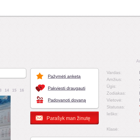
A
Vardas:
Pažymėti anketą
Amžius:
Ūgis:
Pakviesti draugauti
3
14
15
16
Zodiakas:
Padovanoti dovaną
Vietovė:
Statusas:
Ieško:
Parašyk man žinutę
Klasė: