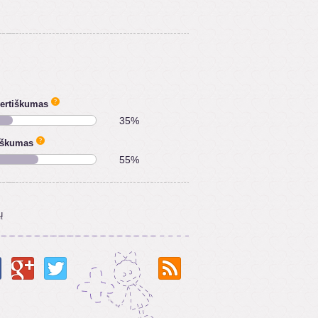
vertiškumas
35%
iškumas
55%
ų