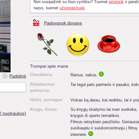
Nori susipažinti su šiuo vyriškiu? Tuomet
prisijunk
ir paraš
narys, tuomet
užsiregistruok
.
Padovanok dovaną
Trumpai apie mane
Charakteris:
Ramus. taikus.
Padidinti
Reikalavimai
Tai tegul pats partneris ir pasako, koks
partneriui:
Hobis, pomėgiai:
Viskas ką darau, kai nedirbu, tai ir y
Knyga, filmas:
Su knygų skaitymu tai man sunkoka, t
2 nuotraukos)
knygos iš sporto tematikos.
Filmus retsykiais pasižiūriu. Geriausiai
susikaupiu ir susikoncentruoju į filmą.
internete.