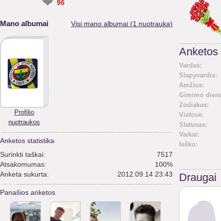
❤
96
Mano albumai
Visi mano albumai (1 nuotrauka)
Anketos 
Vardas:
Slapyvardis:
Amžius:
Gimimo diena
Zodiakas:
Profilio
Vietovė:
nuotraukos
Statusas:
Vaikai:
Anketos statistika
Ieško:
Surinkti taškai:
7517
Atsakomumas:
100%
Anketa sukurta:
2012.09.14 23:43
Draugai
Panašios anketos