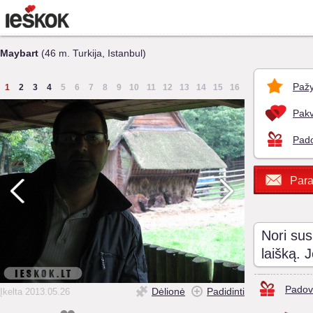
Maybart
(46 m. Turkija, Istanbul)
Pažy
1
2
3
4
5
6
7
8
9
10
11
12
13
14
15
16
Pakv
Pado
Para
Nori sus
laišką. 
Padov
Dėlionė
Padidinti
Įkelta 2013.05.26