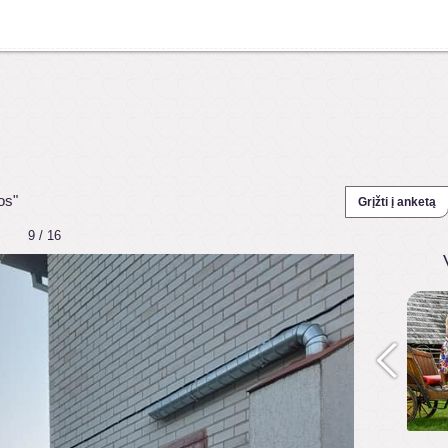
os"
Grįžti į anketą
9 / 16
1