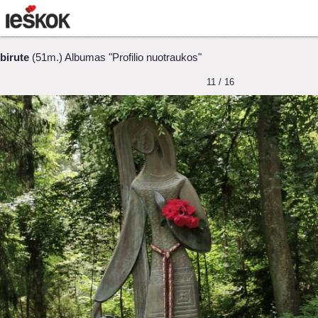
birute
(51m.) Albumas "Profilio nuotraukos"
11 / 16