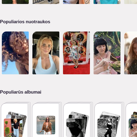
Populiarios nuotraukos
Populiarūs albumai