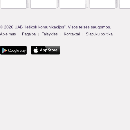
© 2026 UAB "Ieškok komunikacijos". Visos teisės saugomos.
Apie mus
Pagalba
Taisyklės
Kontaktai
Slapukų politika
|
|
|
|