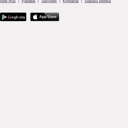
Apie mus
Pagalba
Taisyklės
Kontaktai
Slapukų politika
|
|
|
|