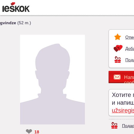
gvindze
(52 m.)
Отм
Доба
Под
Нап
соо
Хотите 
и напиши
užsiregi
Подар
❤
18