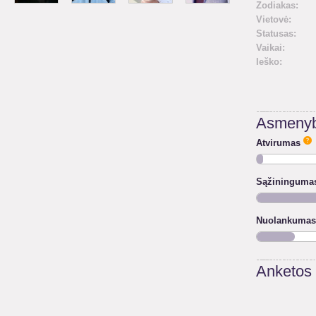
Zodiakas:
Vietovė:
Statusas:
Vaikai:
Ieško:
Asmenyb
Atvirumas
Sąžininguma
Nuolankumas
Anketos