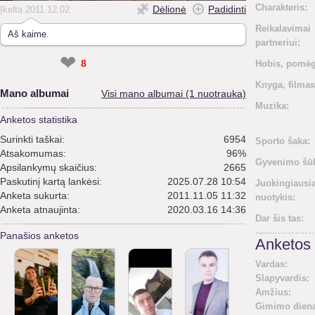
Charakteris:
Dėlionė
Padidinti
Įkelta 2011.12.02
Reikalavimai
Aš kaime.
partneriui:
❤
8
Hobis, pomėg
Knyga, filmas
Mano albumai
Visi mano albumai (1 nuotrauka)
Muzika:
Anketos statistika
Surinkti taškai:
6954
Sporto šaka:
Atsakomumas:
96%
Gyvenimo šūk
Apsilankymų skaičius:
2665
Paskutinį kartą lankėsi:
2025.07.28 10:54
Juokingiausi
Anketa sukurta:
2011.11.05 11:32
nuotykis:
Anketa atnaujinta:
2020.03.16 14:36
Dar šis tas:
Panašios anketos
Anketos 
Vardas:
Slapyvardis:
Amžius:
Gimimo diena