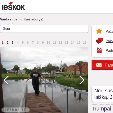
Vaidas
(37 m. Kaišiadorys)
Gera
Pažy
Pakv
1
2
3
4
5
6
7
8
9
10
11
12
13
14
15
16
Pado
Para
Nori sus
laišką. 
Trumpai