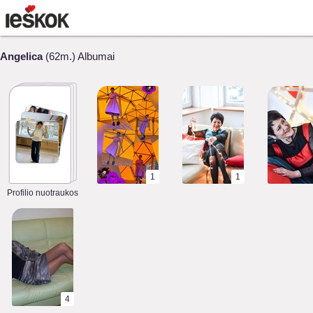
Angelica
(62m.) Albumai
1
1
Profilio nuotraukos
4