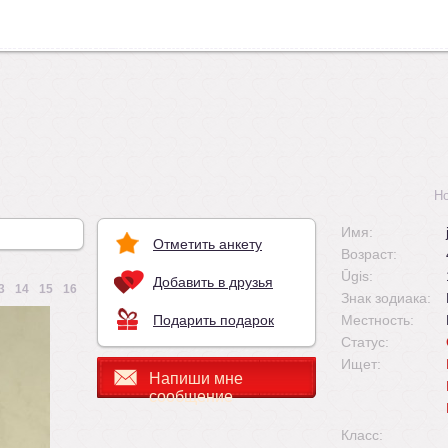
Н
Имя:
Отметить анкету
Возраст:
Ūgis:
Добавить в друзья
3
14
15
16
Знак зодиака:
Подарить подарок
Местность:
Статус:
Ищет:
Напиши мне
сообщение
Класс: