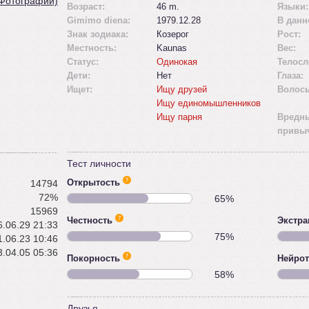
 Фотографии)
Возраст:
46 m.
Языки:
Gimimo diena:
1979.12.28
В данн
Знак зодиака:
Козерог
Рост:
Местность:
Kaunas
Вес:
Статус:
Одинокая
Телосл
Дети:
Нет
Глаза:
Ищет:
Ищу друзей
Волос
Ищу единомышленников
Ищу парня
Вредн
привы
Тест личности
Открытость
14794
72%
65%
15969
Честность
Экстра
.06.29 21:33
75%
.06.23 10:46
.04.05 05:36
Покорность
Нейро
58%
Друзья