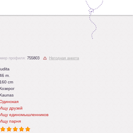
омер профиля:
755803
Негодная анкета
judita
46 m.
160 cm
Козерог
Kaunas
Одинокая
Ищу друзей
Ищу единомышленников
Ищу парня