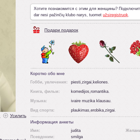
Хотите познакомится с этим для женщины? Подключи
dar nesi pažinčių klubo narys, tuomet
užsiregistruok
.
Подари подарок
Коротко обо мне
Гобби, увлечения:
piesti,zirgai,keliones.
Kнига, фильм:
komedijos,romantika.
Mузыка:
ivaire muzika klausau.
Вид спорта:
plaukimas,erobika,zirgai.
ė
Усилить
Информация анкеты
Имя:
judita
Желан
Псевдоним:
smilga