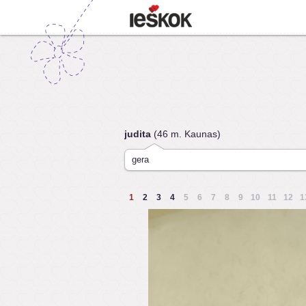
judita
(46 m. Kaunas)
gera
1
2
3
4
5
6
7
8
9
10
11
12
1