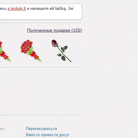
тесь
к ieskok.lt
и напишите ей laišką. Jei
Полученные подарки (155)
ия:
Переписываться
Вместе провести досуг