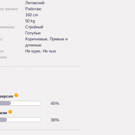
Литовский
ое время:
Работаю
160 cm
50 kg
ожение:
Стройный
Голубые
ы:
Коричневые, Прямые и
длинные
ые
Не курю, Не пью
чки:
версия
45%
тизм
38%