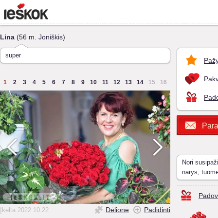
Lina
(56 m. Joniškis)
super
Pažy
Pakv
1
2
3
4
5
6
7
8
9
10
11
12
13
14
15
16
Pado
Para
Nori susipaž
narys, tuom
Padov
Dėlionė
Padidinti
Įkelta 2022.10.22