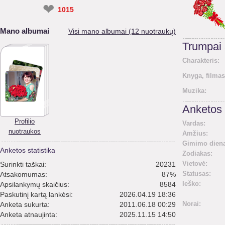
❤
1015
Mano albumai
Visi mano albumai (12 nuotraukų)
Trumpai
Charakteris:
Knyga, filmas
Muzika:
Anketos 
Profilio
Vardas:
nuotraukos
Amžius:
Gimimo diena
Anketos statistika
Zodiakas:
Vietovė:
Surinkti taškai:
20231
Statusas:
Atsakomumas:
87%
Ieško:
Apsilankymų skaičius:
8584
Paskutinį kartą lankėsi:
2026.04.19 18:36
Norai:
Anketa sukurta:
2011.06.18 00:29
Anketa atnaujinta:
2025.11.15 14:50