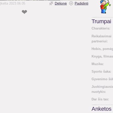
Dėlionė
Padidinti
Įkelta 2023.06.05
❤
Trumpai
Charakteris:
Reikalavimai
partneriui:
Hobis, pomėg
Knyga, filmas
Muzika:
Sporto šaka:
Gyvenimo šūk
Juokingiausi
nuotykis:
Dar šis tas:
Anketos 