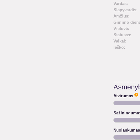
Vardas:
Slapyvardis:
Amžius:
Gimimo diena
Vietovė:
Statusas:
Vaikai:
Ieško:
Asmenyb
Atvirumas
Sąžininguma
Nuolankumas