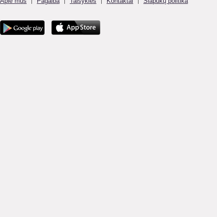
Apie mus
Pagalba
Taisyklės
Kontaktai
Slapukų politika
|
|
|
|