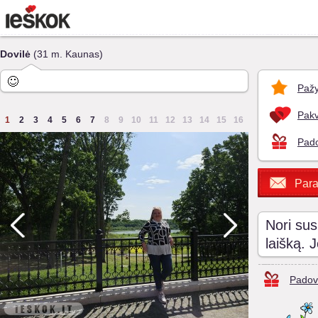
Dovilė
(31 m. Kaunas)
Pažy
Pakv
1
2
3
4
5
6
7
8
9
10
11
12
13
14
15
16
Pado
Para
Nori sus
laišką. 
Padov