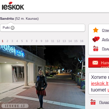
Sandrita
(52 m. Kaunas)
Puiki
Отм
Доба
1
2
3
4
5
6
7
8
9
10
11
12
13
14
15
16
Под
Нап
соо
Хотите
ieskok.lt
tuomet
Подар