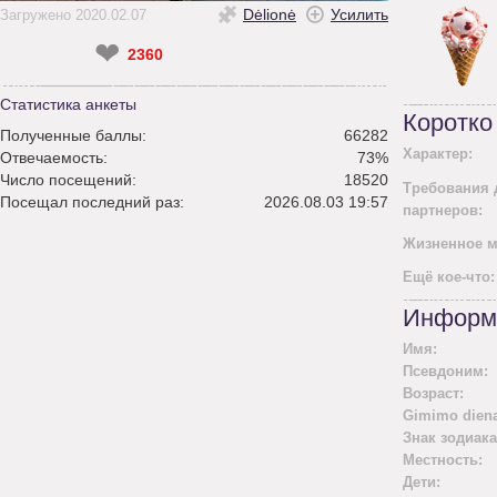
Dėlionė
Усилить
Загружено 2020.02.07
❤
2360
Статистика анкеты
Коротко
Полученные баллы:
66282
Характер:
Отвечаемость:
73%
Число посещений:
18520
Требования 
Посещал последний раз:
2026.08.03 19:57
партнеров:
Жизненное м
Ещё кое-что:
Информ
Имя:
Псевдоним:
Возраст:
Gimimo diena
Знак зодиака
Местность:
Дети: