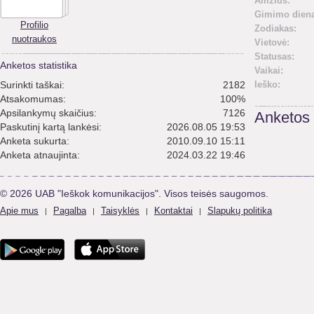
Amžius:
Gimimo diena
Profilio
Zodiakas:
nuotraukos
Vietovė:
Statusas:
Anketos statistika
Vaikai:
Surinkti taškai:
2182
Ieško:
Atsakomumas:
100%
Apsilankymų skaičius:
7126
Anketos
Paskutinį kartą lankėsi:
2026.08.05 19:53
Anketa sukurta:
2010.09.10 15:11
Anketa atnaujinta:
2024.03.22 19:46
© 2026 UAB "Ieškok komunikacijos". Visos teisės saugomos.
Apie mus
Pagalba
Taisyklės
Kontaktai
Slapukų politika
|
|
|
|