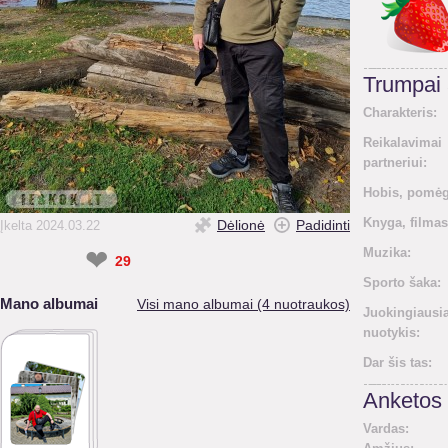
Trumpai
Charakteris:
Reikalavimai
partneriui:
Hobis, pomėg
Knyga, filmas
Dėlionė
Padidinti
Įkelta 2024.03.22
❤
Muzika:
29
Sporto šaka:
Mano albumai
Visi mano albumai (4 nuotraukos)
Juokingiausi
nuotykis:
Dar šis tas:
Anketos 
Vardas: