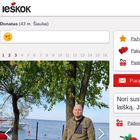
Donatas
(43 m. Šiauliai)
Pažy
Pakv
1
2
3
4
5
6
7
8
9
10
11
12
13
14
15
16
Pado
Para
Nori sus
laišką. 
Padov