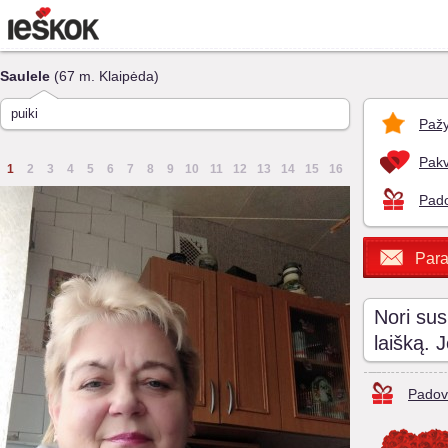
Saulele
(67 m. Klaipėda)
puiki
Pažy
Pakv
1
2
3
4
5
6
7
8
9
10
11
12
13
14
15
16
Pado
Para
Nori sus
laišką. 
Padov