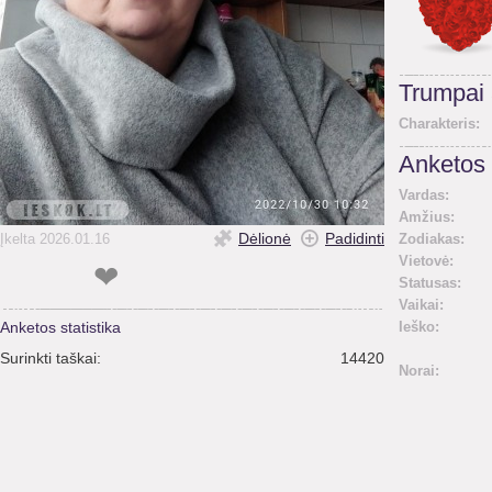
Trumpai
Charakteris:
Anketos 
Vardas:
Amžius:
Dėlionė
Padidinti
Įkelta 2026.01.16
Zodiakas:
Vietovė:
❤
Statusas:
Vaikai:
Anketos statistika
Ieško:
Surinkti taškai:
14420
Norai: