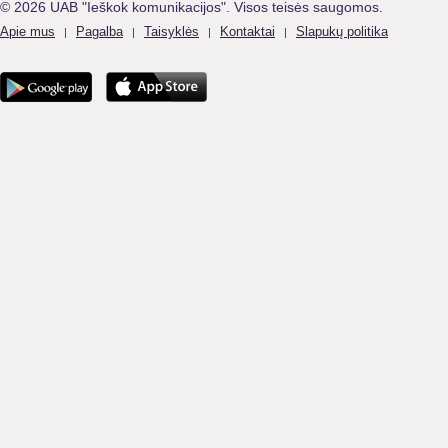
© 2026 UAB "Ieškok komunikacijos". Visos teisės saugomos.
Apie mus
Pagalba
Taisyklės
Kontaktai
Slapukų politika
|
|
|
|