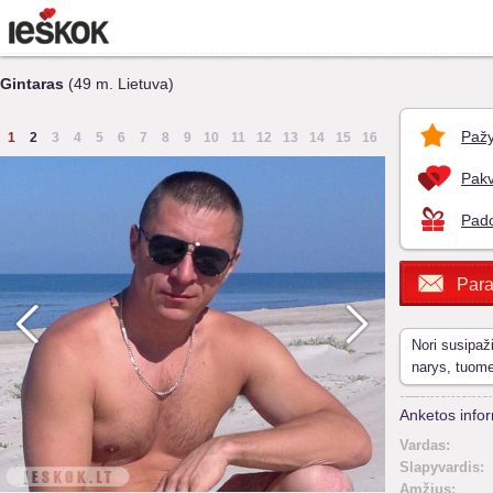
Gintaras
(49 m. Lietuva)
Pažy
1
2
3
4
5
6
7
8
9
10
11
12
13
14
15
16
Pakv
Pado
Para
Nori susipaž
narys, tuom
Anketos infor
Vardas:
Slapyvardis:
Amžius: