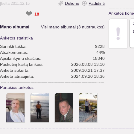
Dėlionė
Padidinti
Įkelta 2011.12.15
❤
Anketos kome
18
Mano albumai
Visi mano albumai (3 nuotraukos)
Anketos statistika
Surinkti taškai:
9228
Atsakomumas:
44%
Apsilankymų skaičius:
15340
Paskutinį kartą lankėsi:
2026.08.08 13:10
Anketa sukurta:
2009.10.21 17:37
Anketa atnaujinta:
2024.09.20 18:36
Panašios anketos