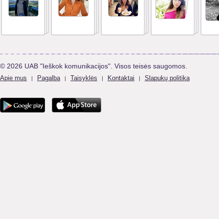
© 2026 UAB "Ieškok komunikacijos". Visos teisės saugomos.
Apie mus
Pagalba
Taisyklės
Kontaktai
Slapukų politika
|
|
|
|