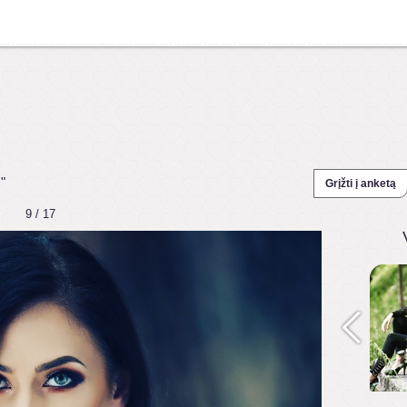
"
Grįžti į anketą
9 / 17