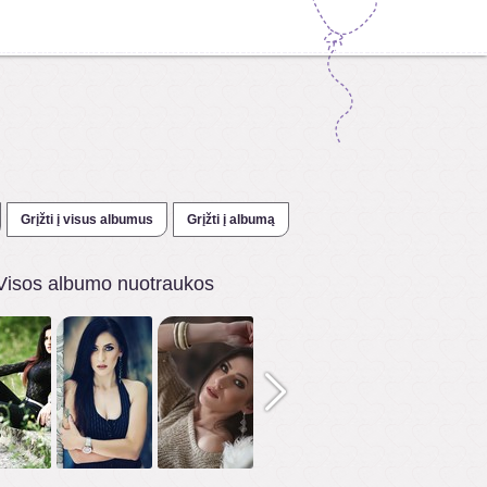
Grįžti į visus albumus
Grįžti į albumą
Visos albumo nuotraukos