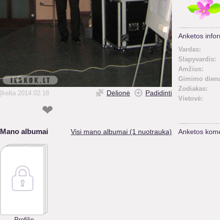
Anketos infor
Vardas:
Slapyvardis:
Amžius:
Gimimo diena
Zodiakas:
Dėlionė
Padidinti
Įkelta 2014.02.18
Vietovė:
❤
Mano albumai
Visi mano albumai (1 nuotrauka)
Anketos kome
Profilio