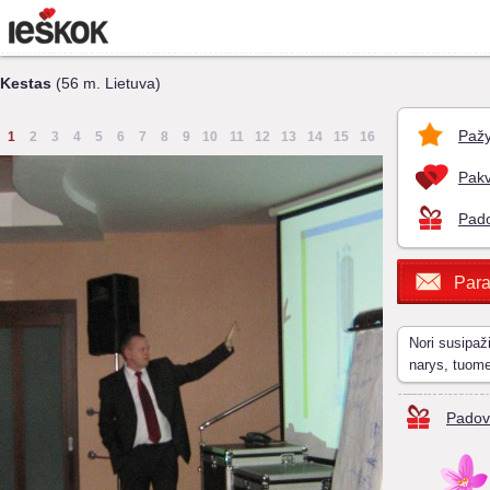
Kestas
(56 m. Lietuva)
Pažy
1
2
3
4
5
6
7
8
9
10
11
12
13
14
15
16
Pakv
Pado
Para
Nori susipaž
narys, tuom
Padov