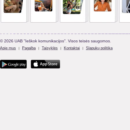
© 2026 UAB "Ieškok komunikacijos". Visos teisės saugomos.
Apie mus
Pagalba
Taisyklės
Kontaktai
Slapukų politika
|
|
|
|