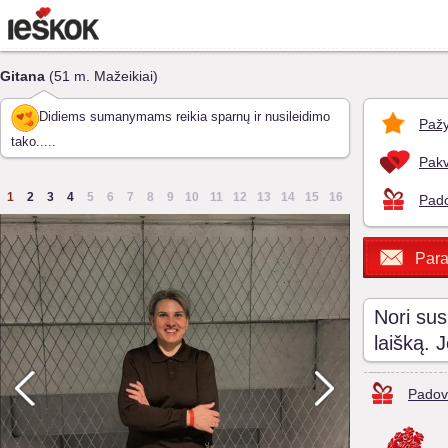
Gitana
(51 m. Mažeikiai)
Didiems sumanymams reikia sparnų ir nusileidimo
Pažy
tako.....
Pakv
1
2
3
4
5
6
7
8
9
10
11
12
13
14
15
16
Pado
Para
Nori sus
laišką. 
Padov