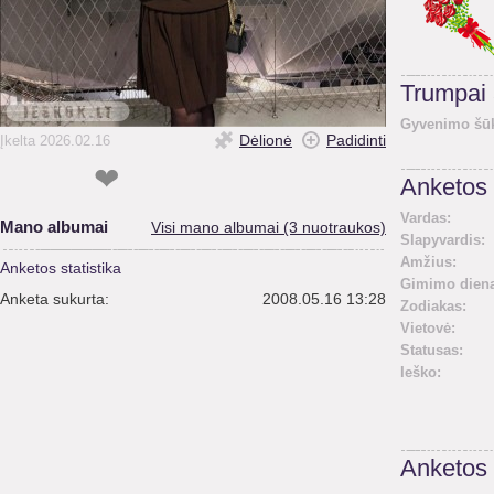
Trumpai
Gyvenimo šūk
Dėlionė
Padidinti
Įkelta 2026.02.16
❤
Anketos 
Vardas:
Mano albumai
Visi mano albumai (3 nuotraukos)
Slapyvardis:
Amžius:
Anketos statistika
Gimimo diena
Anketa sukurta:
2008.05.16 13:28
Zodiakas:
Vietovė:
Statusas:
Ieško:
Anketos