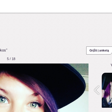
ukos"
Grįžti į anketą
5 / 18