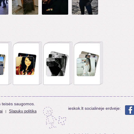
s teisės saugomos.
ieskok.lt socialinėje erdvėje:
ai
Slapukų politika
|