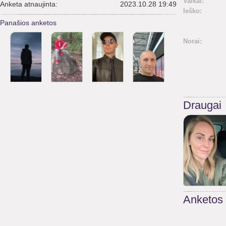
Vaikai:
Anketa atnaujinta:
2023.10.28 19:49
Ieško:
Panašios anketos
Norai:
Draugai
Anketos