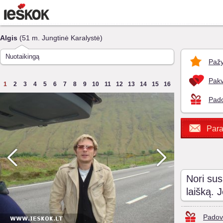
Algis
(51 m. Jungtinė Karalystė)
Nuotaikingą
Pažy
Pakv
1
2
3
4
5
6
7
8
9
10
11
12
13
14
15
16
Pado
Para
Nori sus
laišką. 
Padov