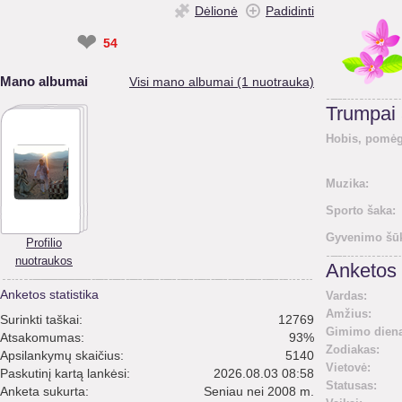
Dėlionė
Padidinti
❤
54
Mano albumai
Visi mano albumai (1 nuotrauka)
Trumpai
Hobis, pomėg
Muzika:
Sporto šaka:
Gyvenimo šūk
Profilio
nuotraukos
Anketos 
Anketos statistika
Vardas:
Amžius:
Surinkti taškai:
12769
Gimimo diena
Atsakomumas:
93%
Zodiakas:
Apsilankymų skaičius:
5140
Vietovė:
Paskutinį kartą lankėsi:
2026.08.03 08:58
Statusas:
Anketa sukurta:
Seniau nei 2008 m.