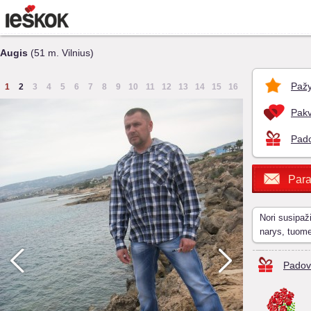
Augis
(51 m. Vilnius)
Pažy
1
2
3
4
5
6
7
8
9
10
11
12
13
14
15
16
Pakv
Pado
Para
Nori susipaž
narys, tuom
Padov