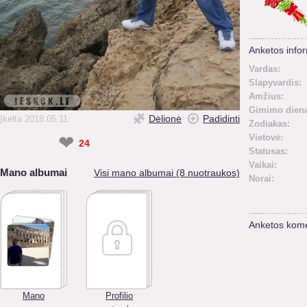
Anketos infor
Vardas:
Slapyvardis:
Amžius:
Gimimo diena
Dėlionė
Padidinti
Įkelta 2018.05.11
Zodiakas:
❤
Vietovė:
24
Statusas:
Vaikai:
Mano albumai
Visi mano albumai (8 nuotraukos)
Norai:
Anketos kome
Mano
Profilio