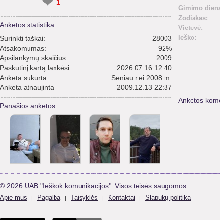
❤
1
Gimimo diena
Zodiakas:
Anketos statistika
Vietovė:
Ieško:
Surinkti taškai:
28003
Atsakomumas:
92%
Apsilankymų skaičius:
2009
Paskutinį kartą lankėsi:
2026.07.16 12:40
Anketa sukurta:
Seniau nei 2008 m.
Anketa atnaujinta:
2009.12.13 22:37
Anketos kome
Panašios anketos
© 2026 UAB "Ieškok komunikacijos". Visos teisės saugomos.
Apie mus
Pagalba
Taisyklės
Kontaktai
Slapukų politika
|
|
|
|