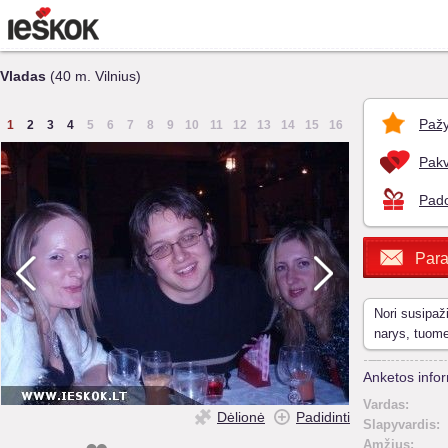
Vladas
(40 m. Vilnius)
Pažy
1
2
3
4
5
6
7
8
9
10
11
12
13
14
15
16
Pakv
Pado
Para
Nori susipaž
narys, tuom
Anketos infor
Vardas:
Dėlionė
Padidinti
Slapyvardis:
Amžius: