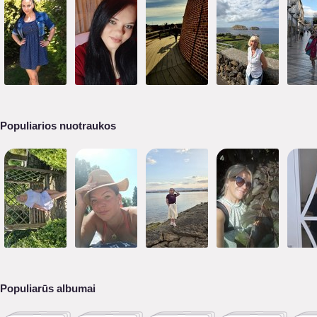
Populiarios nuotraukos
Populiarūs albumai