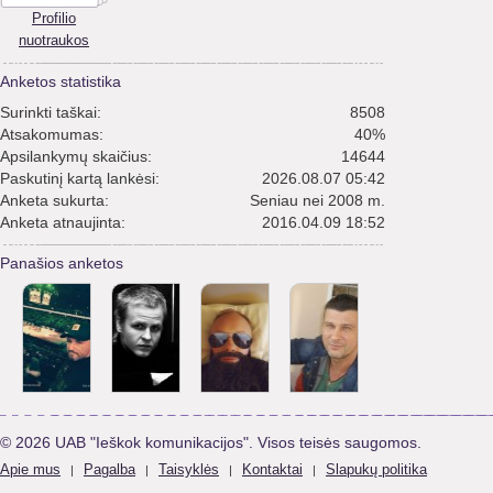
Profilio
nuotraukos
Anketos statistika
Surinkti taškai:
8508
Atsakomumas:
40%
Apsilankymų skaičius:
14644
Paskutinį kartą lankėsi:
2026.08.07 05:42
Anketa sukurta:
Seniau nei 2008 m.
Anketa atnaujinta:
2016.04.09 18:52
Panašios anketos
© 2026 UAB "Ieškok komunikacijos". Visos teisės saugomos.
Apie mus
Pagalba
Taisyklės
Kontaktai
Slapukų politika
|
|
|
|