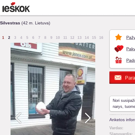
Silvestras
(42 m. Lietuva)
Pažy
1
2
3
4
5
6
7
8
9
10
11
12
13
14
15
16
Pakv
Pado
Para
Nori susipaž
narys, tuom
Anketos infor
Vardas:
Slapyvardis: