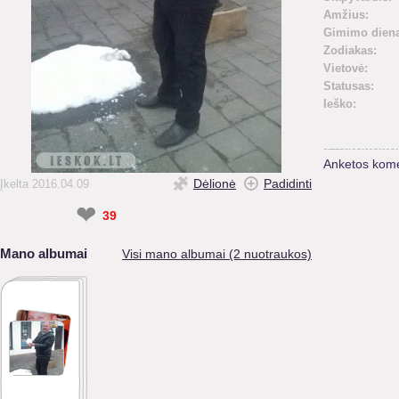
Amžius:
Gimimo diena
Zodiakas:
Vietovė:
Statusas:
Ieško:
Anketos kome
Dėlionė
Padidinti
Įkelta 2016.04.09
❤
39
Mano albumai
Visi mano albumai (2 nuotraukos)