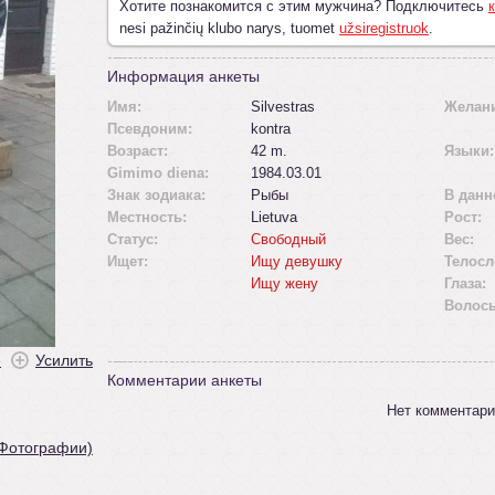
Хотите познакомится с этим мужчина? Подключитесь
к
nesi pažinčių klubo narys, tuomet
užsiregistruok
.
Информация анкеты
Имя:
Silvestras
Желан
Псевдоним:
kontra
Возраст:
42 m.
Языки:
Gimimo diena:
1984.03.01
Знак зодиака:
Рыбы
В данн
Местность:
Lietuva
Рост:
Статус:
Свободный
Вес:
Ищет:
Ищу девушку
Телосл
Ищу жену
Глаза:
Волос
ė
Усилить
Комментарии анкеты
Нет комментари
 Фотографии)