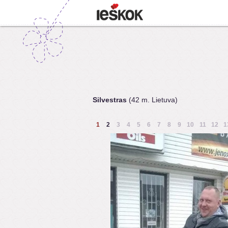
Silvestras
(42 m. Lietuva)
1
2
3
4
5
6
7
8
9
10
11
12
1