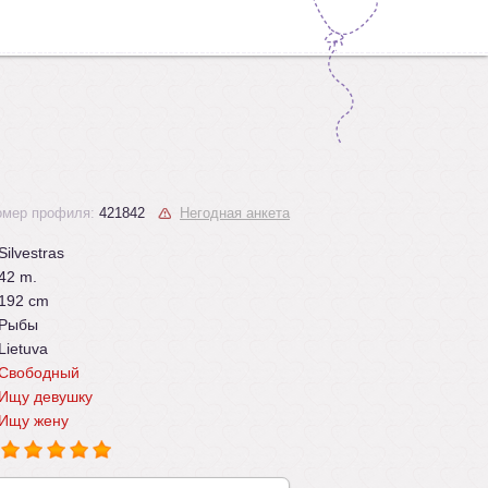
омер профиля:
421842
Негодная анкета
Silvestras
42 m.
192 cm
Рыбы
Lietuva
Свободный
Ищу девушку
Ищу жену