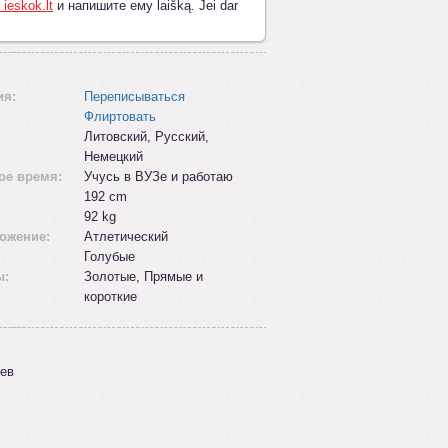
 ieskok.lt
и напишите ему laišką. Jei dar
ия:
Переписываться
Флиртовать
Литовский, Русский,
Немецкий
ое время:
Учусь в ВУЗе и работаю
192 cm
92 kg
ожение:
Aтлетический
Голубые
ы:
Золотые, Прямые и
короткие
ев