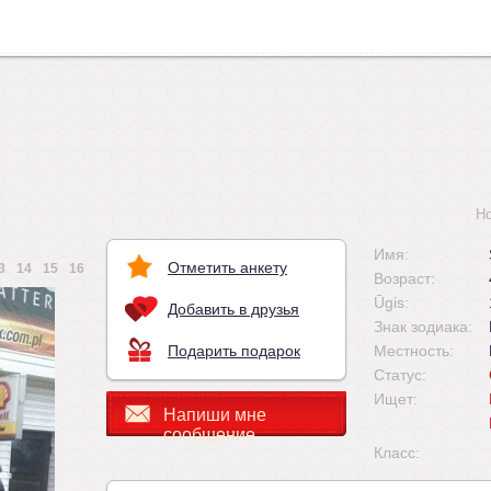
Н
Имя:
Отметить анкету
3
14
15
16
Возраст:
Ūgis:
Добавить в друзья
Знак зодиака:
Подарить подарок
Местность:
Статус:
Ищет:
Напиши мне
сообщение
Класс: