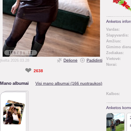
Anketos infor
Vardas:
Slapyvardis:
Amžius:
Gimimo diena
Zodiakas:
Vietovė:
Dėlionė
Padidinti
Įkelta 2026.03.28
Norai:
❤
2638
Mano albumai
Visi mano albumai (166 nuotraukos)
Kalbos:
Anketos kome