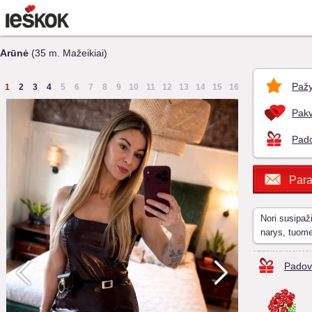
Arūnė
(35 m. Mažeikiai)
Pažy
1
2
3
4
5
6
7
8
9
10
11
12
13
14
15
16
Pakv
Pado
Para
Nori susipaž
narys, tuom
Padov