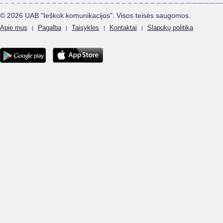
© 2026 UAB "Ieškok komunikacijos". Visos teisės saugomos.
Apie mus
Pagalba
Taisyklės
Kontaktai
Slapukų politika
|
|
|
|