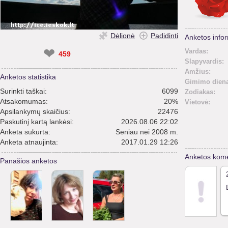
Dėlionė
Padidinti
Anketos infor
❤
Vardas:
459
Slapyvardis:
Amžius:
Anketos statistika
Gimimo diena
Surinkti taškai:
6099
Zodiakas:
Atsakomumas:
20%
Vietovė:
Apsilankymų skaičius:
22476
Paskutinį kartą lankėsi:
2026.08.06 22:02
Anketa sukurta:
Seniau nei 2008 m.
Anketa atnaujinta:
2017.01.29 12:26
Anketos kome
Panašios anketos