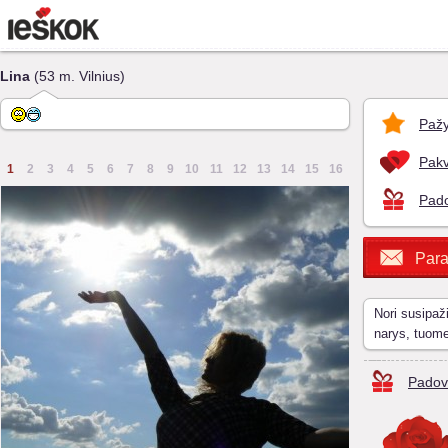
Lina
(53 m. Vilnius)
Pažy
Pakv
1
2
3
4
5
6
7
8
9
10
11
12
13
14
15
16
Pado
Para
Nori susipaž
narys, tuom
Padov