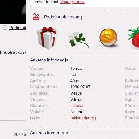
narys, tuomet
užsiregistruok
.
Padovanok dovaną
Padidinti
4 nuotraukos)
Anketos informacija
Vardas:
Tomas
Norai:
Slapyvardis:
Ice
Amžius:
40 m.
Kalbos
Gimimo diena:
1986.07.07
Išsilav
Zodiakas:
Vėžys
Šiuo m
Vietovė:
Vilnius
Ūgis:
Statusas:
Laisvas
Kūno s
Vaikai:
Neturiu
Akys:
Ieško:
Ieškau draugų
Plaukai
Anketos komentarai
20475