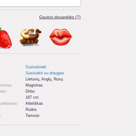
Gautos dovanėlės (7)
Susirašinėti
Susisiekti su draugais
:
Lietuvių, Anglų, Rusų
inimas:
Magistras
etu:
Dirbu
187 cm
udėjimas:
Atletiškas
Rudos
:
Tamsūs