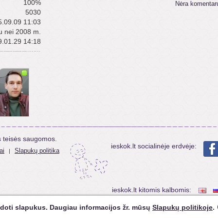
100%
Nėra komentar
5030
.09.09 11:03
u nei 2008 m.
.01.29 14:18
s teisės saugomos.
ieskok.lt socialinėje erdvėje:
ai
Slapukų politika
|
ieskok.lt kitomis kalbomis:
doti slapukus. Daugiau informacijos žr. mūsų
Slapukų politikoje
.