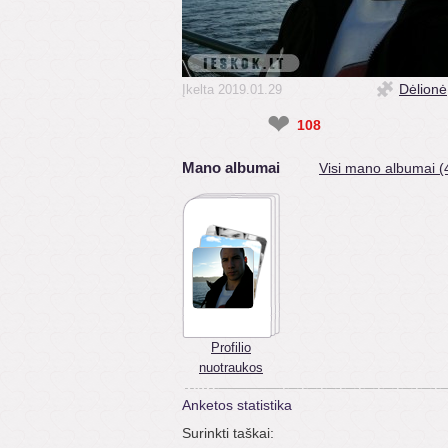
Dėlionė
Įkelta 2019.01.29
❤
108
Mano albumai
Visi mano albumai (
Profilio
nuotraukos
Anketos statistika
Surinkti taškai: