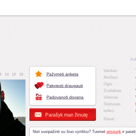
An
Vardas:
Pažymėti anketą
3
14
15
16
Amžius:
Ūgis:
Pakviesti draugauti
Zodiakas:
Padovanoti dovaną
Vietovė:
Statusas:
Ieško:
Parašyk man žinutę
Klasė:
Nori susipažinti su šiuo vyriškiu? Tuomet
prisijunk
ir paraš