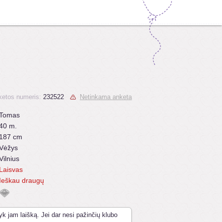
ketos numeris:
232522
Netinkama anketa
Tomas
40 m.
187 cm
Vėžys
Vilnius
Laisvas
Ieškau draugų
yk jam laišką. Jei dar nesi pažinčių klubo