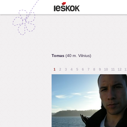
Tomas
(40 m. Vilnius)
1
2
3
4
5
6
7
8
9
10
11
12
1