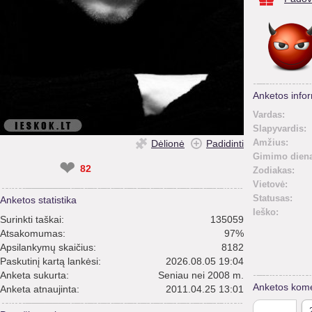
Anketos infor
Vardas:
Slapyvardis:
Amžius:
Dėlionė
Padidinti
Gimimo diena
❤
82
Zodiakas:
Vietovė:
Statusas:
Anketos statistika
Ieško:
Surinkti taškai:
135059
Atsakomumas:
97%
Apsilankymų skaičius:
8182
Paskutinį kartą lankėsi:
2026.08.05 19:04
Anketa sukurta:
Seniau nei 2008 m.
Anketos kome
Anketa atnaujinta:
2011.04.25 13:01