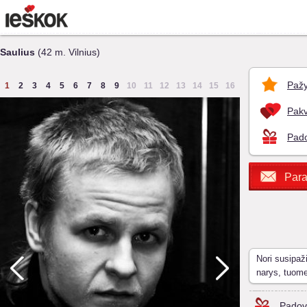
Saulius
(42 m. Vilnius)
Pažy
1
2
3
4
5
6
7
8
9
10
11
12
13
14
15
16
Pakv
Pado
Para
Nori susipaž
narys, tuom
Padov