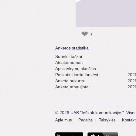
❤
7
Anketos statistika
Surinkti taškai:
Atsakomumas:
Apsilankymų skaičius:
Paskutinį kartą lankėsi:
2026
Anketa sukurta:
2026
Anketa atnaujinta:
2026
© 2026 UAB "Ieškok komunikacijos". Viso
Apie mus
Pagalba
Taisyklės
Kontakt
|
|
|