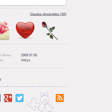
Gautos dovanėlės (30)
 diena:
2009.07.06
as:
Vėžys
ų