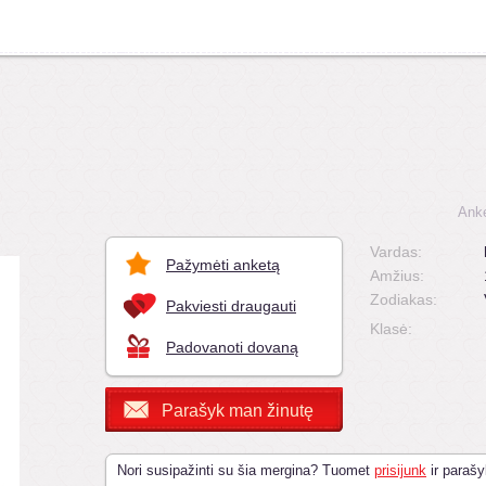
Anke
Vardas:
Pažymėti anketą
Amžius:
Zodiakas:
Pakviesti draugauti
Klasė:
Padovanoti dovaną
Parašyk man žinutę
Nori susipažinti su šia mergina? Tuomet
prisijunk
ir parašy