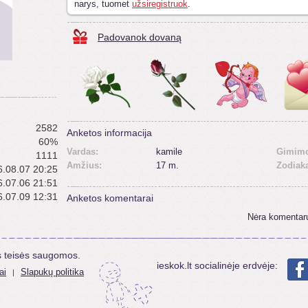
narys, tuomet
užsiregistruok
.
Padovanok dovaną
2582
Anketos informacija
60%
Vardas:
kamile
Gimimo
1111
Amžius:
17 m.
Zodiak
.08.07 20:25
.07.06 21:51
.07.09 12:31
Anketos komentarai
Nėra komentar
s teisės saugomos.
ieskok.lt socialinėje erdvėje:
ai
Slapukų politika
|