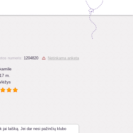
tos numeris:
1204820
Netinkama anketa
kamile
17 m.
Vėžys
k jai laišką. Jei dar nesi pažinčių klubo