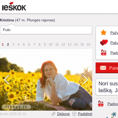
Kristina
(47 m. Plungės rajonas)
Puiki
Pažy
Pakv
1
2
3
4
5
6
7
8
9
10
11
12
13
14
15
16
Pado
Para
Nori sus
laišką. 
Padov
Dėlionė
Padidinti
Įkelta 2026.06.01