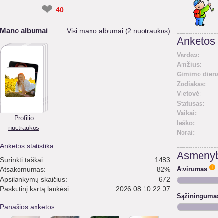
❤
40
Mano albumai
Visi mano albumai (2 nuotraukos)
Anketos 
Vardas:
Amžius:
Gimimo diena
Zodiakas:
Vietovė:
Statusas:
Vaikai:
Profilio
Ieško:
nuotraukos
Norai:
Anketos statistika
Asmenyb
Surinkti taškai:
1483
Atsakomumas:
82%
Atvirumas
Apsilankymų skaičius:
672
Paskutinį kartą lankėsi:
2026.08.10 22:07
Sąžininguma
Panašios anketos