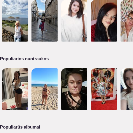
Populiarios nuotraukos
Populiarūs albumai