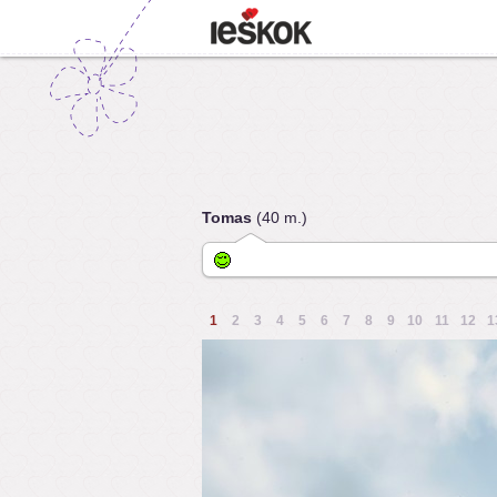
Tomas
(40 m.)
1
2
3
4
5
6
7
8
9
10
11
12
1