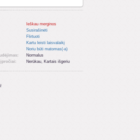
Ieškau merginos
Susirašinėti
Flirtuoti
Kartu leisti laisvalaikį
Noriu būti matomas(-a)
udėjimas:
Normalus
 įpročiai:
Nerūkau, Kartais išgeriu
ų