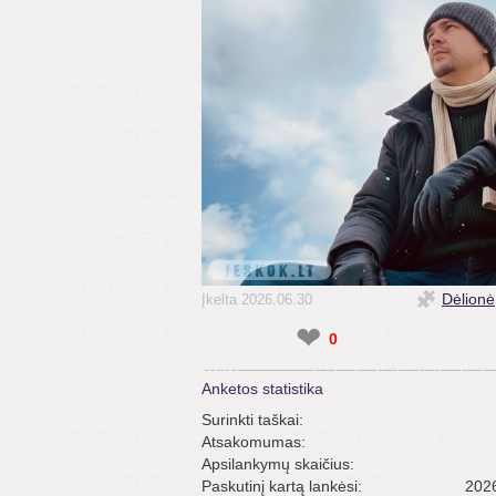
Dėlionė
Įkelta 2026.06.30
❤
0
Anketos statistika
Surinkti taškai:
Atsakomumas:
Apsilankymų skaičius:
Paskutinį kartą lankėsi:
2026