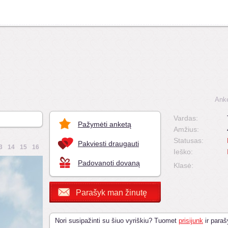
Anke
Vardas:
Pažymėti anketą
Amžius:
Statusas:
Pakviesti draugauti
3
14
15
16
Ieško:
Padovanoti dovaną
Klasė:
Parašyk man žinutę
Nori susipažinti su šiuo vyriškiu? Tuomet
prisijunk
ir paraš