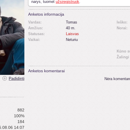
narys, tuomet
užsiregistruok
.
Anketos informacija
Vardas:
Tomas
Ieško:
Amžius:
40 m.
Norai:
Statusas:
Laisvas
Vaikai:
Neturiu
Kūno s
Žalingi
Anketos komentarai
Padidinti
Nėra komentar
882
100%
184
.08.06 14:07