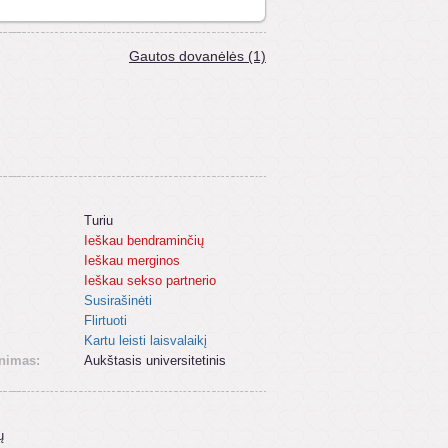
Gautos dovanėlės (1)
Turiu
Ieškau bendraminčių
Ieškau merginos
Ieškau sekso partnerio
Susirašinėti
Flirtuoti
Kartu leisti laisvalaikį
inimas:
Aukštasis universitetinis
ų