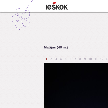
Matijus
(48 m.)
1
2
3
4
5
6
7
8
9
10
11
12
1