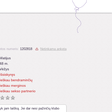
tos numeris:
1202818
Netinkama anketa
Matijus
48 m.
Vėžys
Išsiskyręs
Ieškau bendraminčių
Ieškau merginos
Ieškau sekso partnerio
yk jam laišką. Jei dar nesi pažinčių klubo