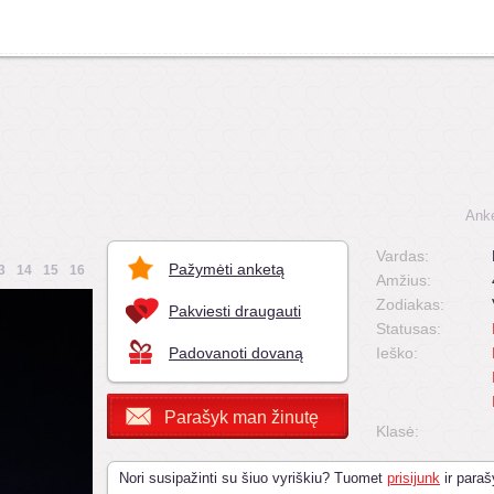
Anke
Vardas:
Pažymėti anketą
3
14
15
16
Amžius:
Zodiakas:
Pakviesti draugauti
Statusas:
Padovanoti dovaną
Ieško:
Parašyk man žinutę
Klasė:
Nori susipažinti su šiuo vyriškiu? Tuomet
prisijunk
ir paraš