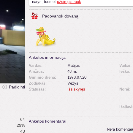
narys, tuomet
užsiregistruok
.
Padovanok dovaną
Anketos informacija
Vardas:
Matijus
Vaikai:
Amžius:
48 m.
Ieško:
Gimimo diena:
1978.07.20
Zodiakas:
Vėžys
Padidinti
Statusas:
Išsiskyręs
Norai:
Išsilav
64
Anketos komentarai
29%
Nėra komentar
43