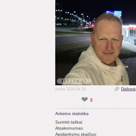
Dėlionė
Įkelta 2026.04.28
❤
2
Anketos statistika
Surinkti taškai:
Atsakomumas:
Apsilankymų skaičius: