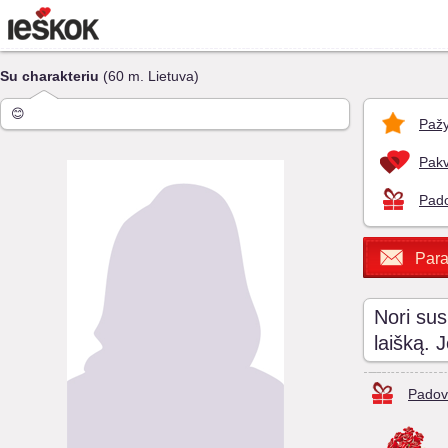
Su charakteriu
(60 m. Lietuva)
😊
Pažy
Pakv
Pado
Para
Nori sus
laišką. 
Padov