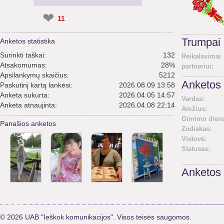
❤
11
Trumpai
Anketos statistika
Surinkti taškai:
132
Reikalavimai
Atsakomumas:
28%
partneriui:
Apsilankymų skaičius:
5212
Anketos 
Paskutinį kartą lankėsi:
2026.08.09 13:58
Anketa sukurta:
2026.04.05 14:57
Vardas:
Anketa atnaujinta:
2026.04.08 22:14
Amžius:
Gimimo diena
Panašios anketos
Zodiakas:
Vietovė:
Statusas:
Anketos
© 2026 UAB "Ieškok komunikacijos". Visos teisės saugomos.