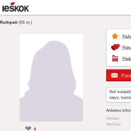
Ruthpatt
(55 m.)
Pažy
Pakv
Pado
Para
Nori susipaž
narys, tuom
Anketos infor
Vardas:
Amžius:
❤
4