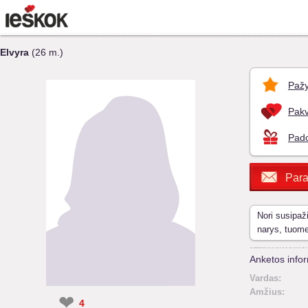
Elvyra
(26 m.)
Pažy
Pakv
Pado
Para
Nori susipaž
narys, tuom
Anketos infor
Vardas:
Amžius:
❤
4