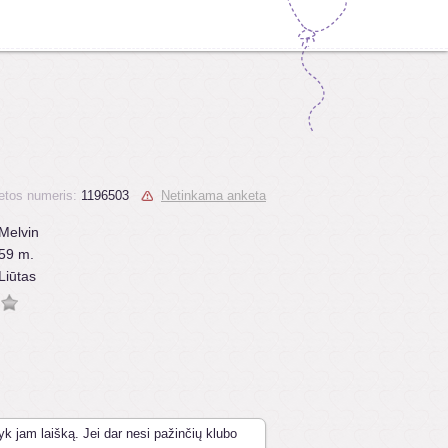
etos numeris:
1196503
Netinkama anketa
Melvin
59 m.
Liūtas
yk jam laišką. Jei dar nesi pažinčių klubo