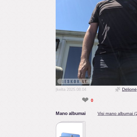
Dėlionė
Įkelta 2025.08.04
❤
0
Mano albumai
Visi mano albumai (