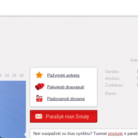
Ank
Vardas:
Pažymėti anketą
3
14
15
16
Amžius:
Zodiakas:
Pakviesti draugauti
Klasė:
Padovanoti dovaną
Parašyk man žinutę
Nori susipažinti su šiuo vyriškiu? Tuomet
prisijunk
ir paraš