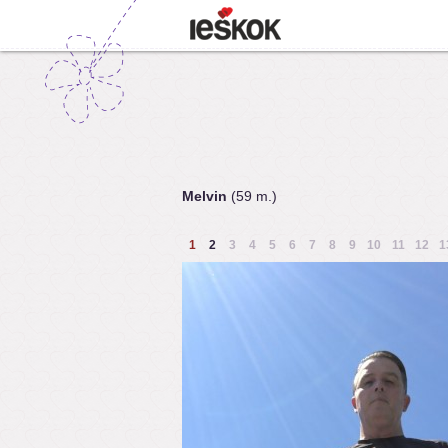
Melvin
(59 m.)
1
2
3
4
5
6
7
8
9
10
11
12
1