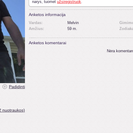
narys, tuomet
užsiregistruok
.
Anketos informacija
Vardas:
Melvin
Gimimo
Amžius:
59 m.
Zodiak
Anketos komentarai
Nėra komentar
Padidinti
2 nuotraukos)