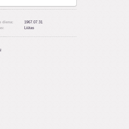
 diena:
1967.07.31
as:
Liūtas
ų