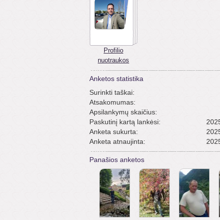
Profilio
nuotraukos
Anketos statistika
Surinkti taškai:
Atsakomumas:
Apsilankymų skaičius:
Paskutinį kartą lankėsi:
2025
Anketa sukurta:
2025
Anketa atnaujinta:
2025
Panašios anketos