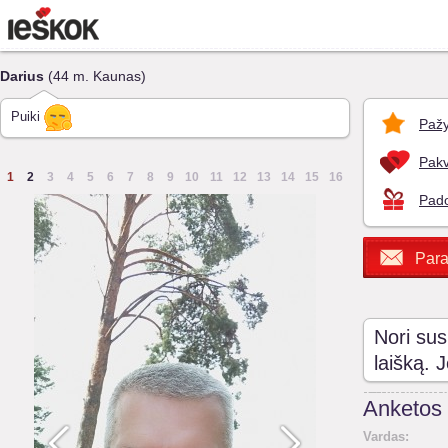
Darius
(44 m. Kaunas)
Puiki
Pažy
Pakv
1
2
3
4
5
6
7
8
9
10
11
12
13
14
15
16
Pado
Para
Nori sus
laišką. 
Anketos 
Vardas: