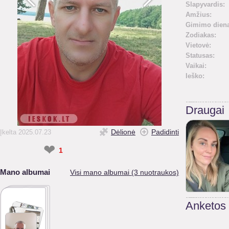
Slapyvardis:
Amžius:
Gimimo diena
Zodiakas:
Vietovė:
Statusas:
Vaikai:
Ieško:
Draugai
Dėlionė
Padidinti
Įkelta 2025.07.23
❤
1
Mano albumai
Visi mano albumai (3 nuotraukos)
Anketos