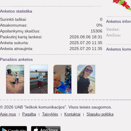
Anketos statistika
Surinkti taškai:
0
Anketos infor
Atsakomumas:
0%
Vardas:
Apsilankymų skaičius:
15306
Amžius:
Paskutinį kartą lankėsi:
2026.08.06 18:31
Anketa sukurta:
2025.07.20 11:35
Anketa atnaujinta:
2025.07.20 11:35
Anketos kome
Panašios anketos
© 2026 UAB "Ieškok komunikacijos". Visos teisės saugomos.
Apie mus
Pagalba
Taisyklės
Kontaktai
Slapukų politika
|
|
|
|