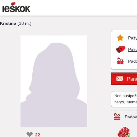
Kristina
(38 m.)
Pažy
Pakv
Pado
Para
Nori susipaž
narys, tuom
Padov
❤
22